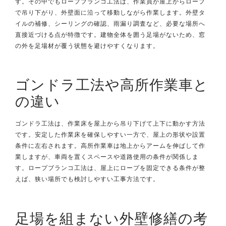
す。その中でもロープブランコ工法は、作業員が屋上からロープ
で吊り下がり、外壁面に沿って移動しながら作業します。外壁タ
イルの補修、シーリングの確認、雨漏り調査など、必要な場所へ
直接近づける点が特徴です。建物全体を囲う足場がないため、窓
の外を足場材が覆う状態を避けやすくなります。
ゴンドラ工法や高所作業車と
の違い
ゴンドラ工法は、作業床を屋上から吊り下げて上下に動かす方法
です。安定した作業床を確保しやすい一方で、屋上の形状や設置
条件に左右されます。高所作業車は地上からアームを伸ばして作
業しますが、車両を置くスペースや道路使用の条件が関係しま
す。ロープブランコ工法は、屋上にロープを固定できる条件が整
えば、狭い場所でも検討しやすい工事方法です。
足場を組まない外壁修繕の考