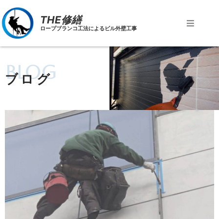
THE修繕
ロープブランコ工法によるビル外壁工事
blog
ブログ