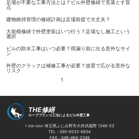
足場が不要な工事方法とは？ビル外壁修繕で見落とす盲
点
建物維持管理の修繕計画は足場前提で大丈夫？
大規模修繕で外壁塗装はいつ行う？足場なし施工という
選択
ビルの防水工事はいつ必要？雨漏り前に出る意外なサイ
ン
外壁のクラックは補修工事が必要？放置で広がる意外な
リスク
1
2
3
THE修繕
ロープブランコ工法によるビル外壁工事
埼玉県ふじみ野市大井武蔵野 1346-53
〒356-0054
TEL：090-6532-6834
FAX：048-464-2349