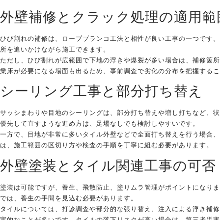
外壁補修とクラック処理の適用範
ひび割れの補修は、ロープブランコ工法と相性が良い工事の一つです。
所を追いかけながら施工できます。
ただし、ひび割れが広範囲で下地の浮きや爆裂が多い場合は、補修箇所
業床が必要になる場面も出るため、事前調査で劣化の分布を把握するこ
シーリング工事と部分打ち替え
サッシまわりや目地のシーリングは、部分打ち替えや増し打ちなど、状
優先して直すような進め方は、足場なしでも検討しやすいです。
一方で、目地が非常に多いタイル外壁などで全面打ち替えを行う場合、
は、施工範囲の区切り方や検査の手順を丁寧に組む必要があります。
外壁塗装とタイル関連工事の可否
塗装は可能ですが、養生、飛散防止、塗りムラ管理がポイントになりま
では、養生の手間を見込む必要があります。
タイルについては、打診調査や部分的な張り替え、注入による浮き補修
実的なことが多いです。タイルの落下リスクが高い場合は、第三者災害