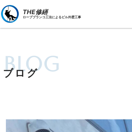
THE修繕
ロープブランコ工法によるビル外壁工事
blog
ブログ