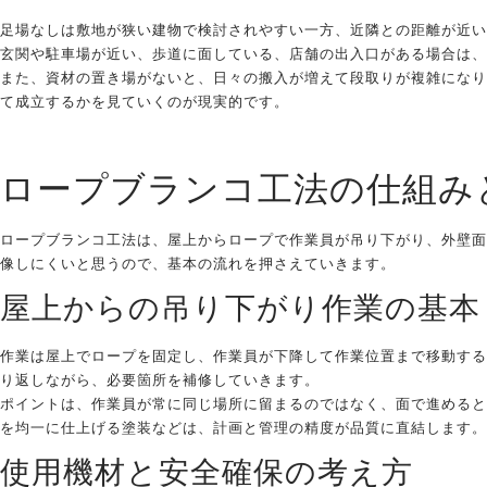
足場なしは敷地が狭い建物で検討されやすい一方、近隣との距離が近い
玄関や駐車場が近い、歩道に面している、店舗の出入口がある場合は、
また、資材の置き場がないと、日々の搬入が増えて段取りが複雑になり
て成立するかを見ていくのが現実的です。
ロープブランコ工法の仕組み
ロープブランコ工法は、屋上からロープで作業員が吊り下がり、外壁面
像しにくいと思うので、基本の流れを押さえていきます。
屋上からの吊り下がり作業の基本
作業は屋上でロープを固定し、作業員が下降して作業位置まで移動する
り返しながら、必要箇所を補修していきます。
ポイントは、作業員が常に同じ場所に留まるのではなく、面で進めると
を均一に仕上げる塗装などは、計画と管理の精度が品質に直結します。
使用機材と安全確保の考え方