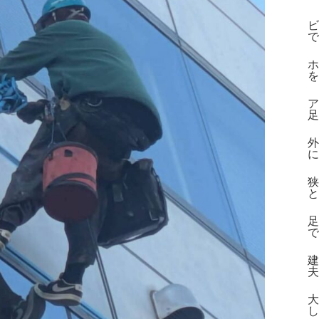
ビ
で
ホ
を
ア
足
外
に
狭
と
足
で
建
夫
大
し