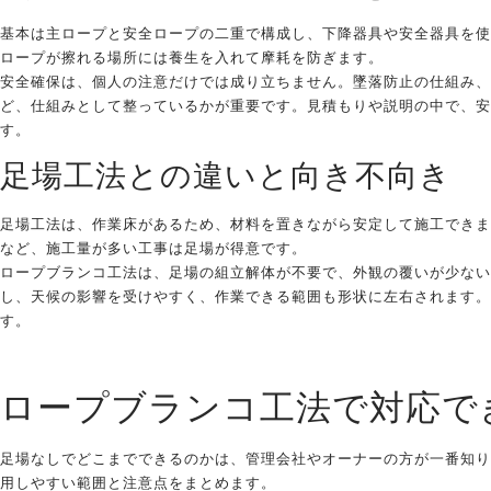
基本は主ロープと安全ロープの二重で構成し、下降器具や安全器具を使
ロープが擦れる場所には養生を入れて摩耗を防ぎます。
安全確保は、個人の注意だけでは成り立ちません。墜落防止の仕組み、
ど、仕組みとして整っているかが重要です。見積もりや説明の中で、安
す。
足場工法との違いと向き不向き
足場工法は、作業床があるため、材料を置きながら安定して施工できま
など、施工量が多い工事は足場が得意です。
ロープブランコ工法は、足場の組立解体が不要で、外観の覆いが少ない
し、天候の影響を受けやすく、作業できる範囲も形状に左右されます。
す。
ロープブランコ工法で対応で
足場なしでどこまでできるのかは、管理会社やオーナーの方が一番知り
用しやすい範囲と注意点をまとめます。