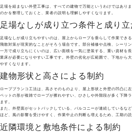
足場を組まない外壁工事は、すべての建物で万能というわけではありま
のかを整理しておくと、業者の説明も理解しやすくなります。
足場なしが成り立つ条件と成り立
足場なしが成り立ちやすいのは、屋上からロープを垂らして作業できる
飛散対策が現実的なことがそろう場合です。部分補修や点検、シーリン
一方で成り立ちにくいのは、広い面積を一気に塗装する、重い資材を長
業床が必要になりやすい工事です。外壁の劣化が広範囲で、下地から大
やすくなります。
建物形状と高さによる制約
ロープブランコ工法は、高さそのものより、屋上形状と外壁の凹凸に左
ペットの形が複雑でロープが擦れやすい、ひさしや外階段が多く下降ラ
ます。
また、外壁面がセットバックしている、バルコニーが連続しているなど
ほど、風の影響を受けやすく、作業中止の判断も増えるため、工期の読
近隣環境と敷地条件による制約